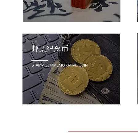
邮票纪念币
STAMP COMMEMORATIVE COIN